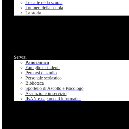
Le carte della scuola
I numeri della scuola
La storia
Servizi
Panoramica
Famiglie e studenti
Percorsi di studio
Personale scolastico
Biblioteca
Sportello di Ascolto e Psicologo
Assunzione in servizio
IBAN e pagamenti informatici