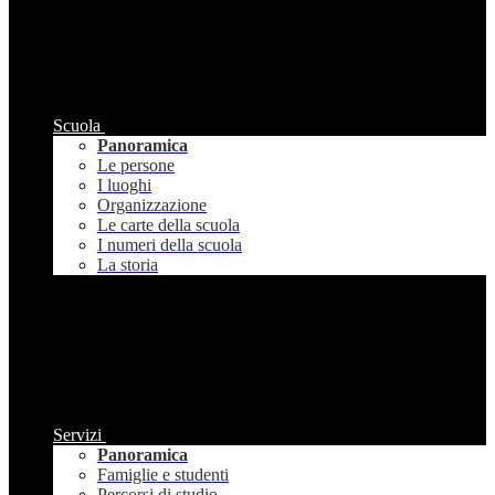
Scuola
Panoramica
Le persone
I luoghi
Organizzazione
Le carte della scuola
I numeri della scuola
La storia
Servizi
Panoramica
Famiglie e studenti
Percorsi di studio