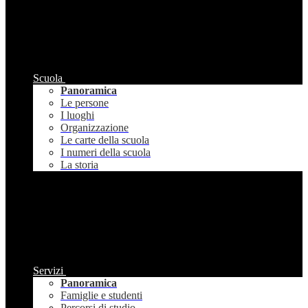
Scuola
Panoramica
Le persone
I luoghi
Organizzazione
Le carte della scuola
I numeri della scuola
La storia
Servizi
Panoramica
Famiglie e studenti
Percorsi di studio