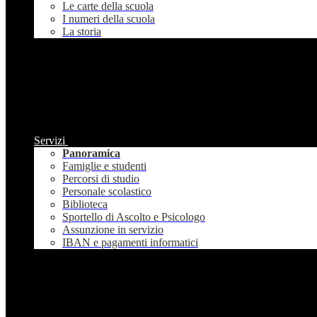
Le carte della scuola
I numeri della scuola
La storia
Servizi
Panoramica
Famiglie e studenti
Percorsi di studio
Personale scolastico
Biblioteca
Sportello di Ascolto e Psicologo
Assunzione in servizio
IBAN e pagamenti informatici