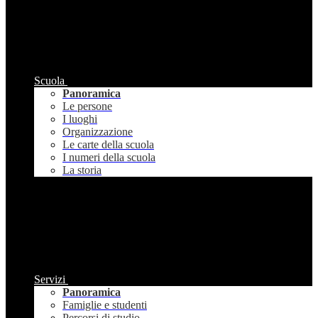
Scuola
Panoramica
Le persone
I luoghi
Organizzazione
Le carte della scuola
I numeri della scuola
La storia
Servizi
Panoramica
Famiglie e studenti
Percorsi di studio