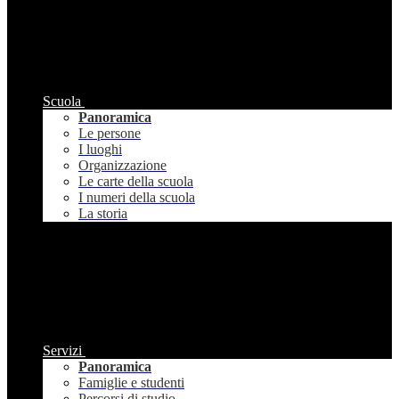
Scuola
Panoramica
Le persone
I luoghi
Organizzazione
Le carte della scuola
I numeri della scuola
La storia
Servizi
Panoramica
Famiglie e studenti
Percorsi di studio