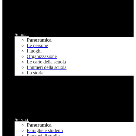
Scuola
Panoramica
Le persone
I luoghi
Organizzazione
Le carte della scuola
I numeri della scuola
La storia
Servizi
Panoramica
Famiglie e studenti
Percorsi di studio