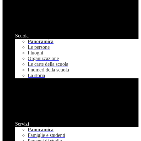
Scuola
Panoramica
Le persone
I luoghi
Organizzazione
Le carte della scuola
I numeri della scuola
La storia
Servizi
Panoramica
Famiglie e studenti
Percorsi di studio