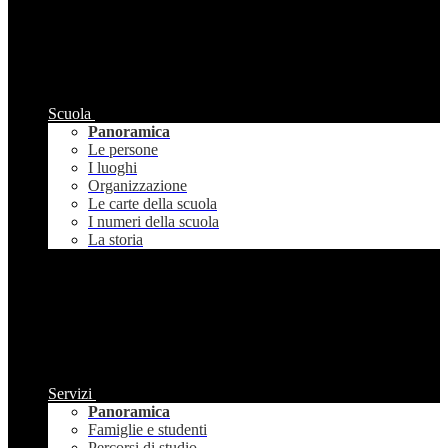
Scuola
Panoramica
Le persone
I luoghi
Organizzazione
Le carte della scuola
I numeri della scuola
La storia
Servizi
Panoramica
Famiglie e studenti
Percorsi di studio