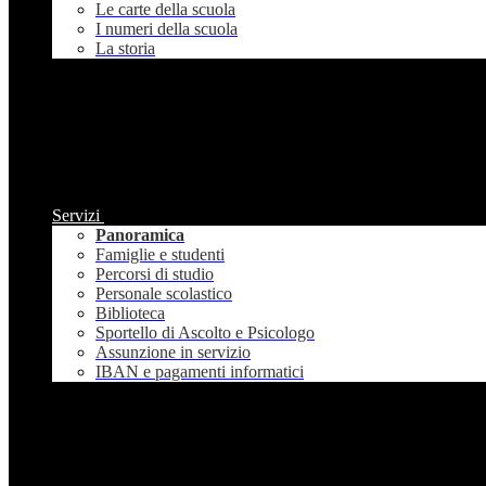
Le carte della scuola
I numeri della scuola
La storia
Servizi
Panoramica
Famiglie e studenti
Percorsi di studio
Personale scolastico
Biblioteca
Sportello di Ascolto e Psicologo
Assunzione in servizio
IBAN e pagamenti informatici