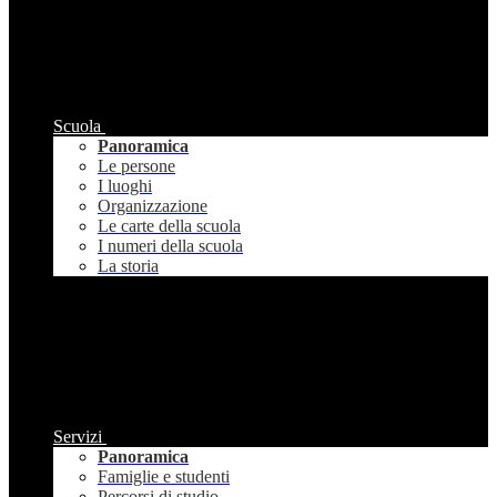
Scuola
Panoramica
Le persone
I luoghi
Organizzazione
Le carte della scuola
I numeri della scuola
La storia
Servizi
Panoramica
Famiglie e studenti
Percorsi di studio