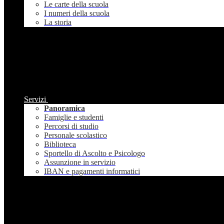
Le carte della scuola
I numeri della scuola
La storia
Servizi
Panoramica
Famiglie e studenti
Percorsi di studio
Personale scolastico
Biblioteca
Sportello di Ascolto e Psicologo
Assunzione in servizio
IBAN e pagamenti informatici