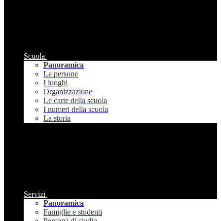
Scuola
Panoramica
Le persone
I luoghi
Organizzazione
Le carte della scuola
I numeri della scuola
La storia
Servizi
Panoramica
Famiglie e studenti
Percorsi di studio