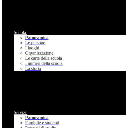
Scuola
Panoramica
Le persone
I luoghi
Organizzazione
Le carte della scuola
I numeri della scuola
La storia
Servizi
Panoramica
Famiglie e studenti
Percorsi di studio