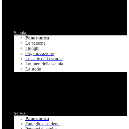
Scuola
Panoramica
Le persone
I luoghi
Organizzazione
Le carte della scuola
I numeri della scuola
La storia
Servizi
Panoramica
Famiglie e studenti
Percorsi di studio