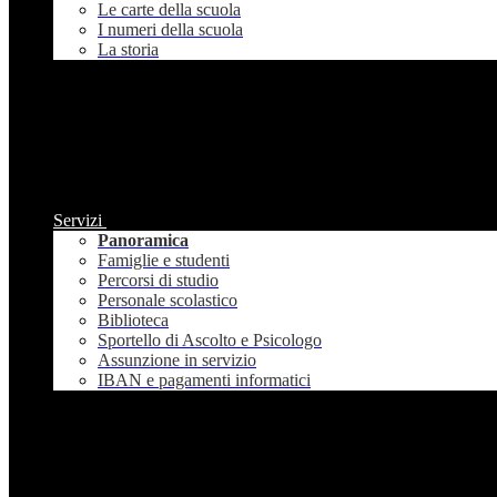
Le carte della scuola
I numeri della scuola
La storia
Servizi
Panoramica
Famiglie e studenti
Percorsi di studio
Personale scolastico
Biblioteca
Sportello di Ascolto e Psicologo
Assunzione in servizio
IBAN e pagamenti informatici