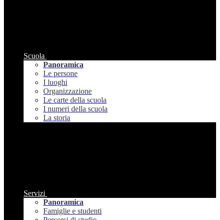
Scuola
Panoramica
Le persone
I luoghi
Organizzazione
Le carte della scuola
I numeri della scuola
La storia
Servizi
Panoramica
Famiglie e studenti
Percorsi di studio