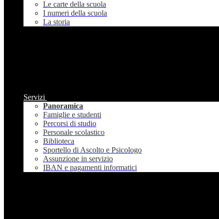
Le carte della scuola
I numeri della scuola
La storia
Servizi
Panoramica
Famiglie e studenti
Percorsi di studio
Personale scolastico
Biblioteca
Sportello di Ascolto e Psicologo
Assunzione in servizio
IBAN e pagamenti informatici