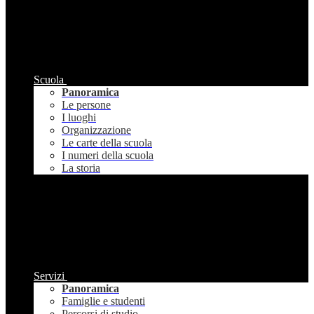
Scuola
Panoramica
Le persone
I luoghi
Organizzazione
Le carte della scuola
I numeri della scuola
La storia
Servizi
Panoramica
Famiglie e studenti
Percorsi di studio