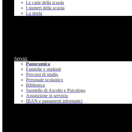
Le carte della scuola
I numeri della scuola
La storia
Servizi
Panoramica
Famiglie e studenti
Percorsi di studio
Personale scolastico
Biblioteca
Sportello di Ascolto e Psicologo
Assunzione in servizio
IBAN e pagamenti informatici