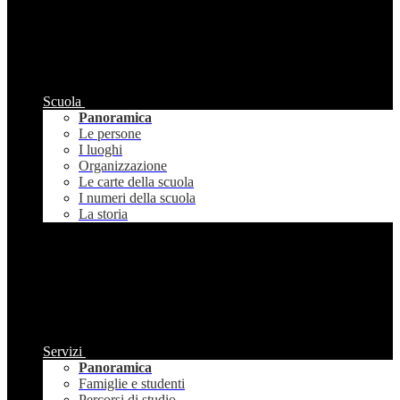
Scuola
Panoramica
Le persone
I luoghi
Organizzazione
Le carte della scuola
I numeri della scuola
La storia
Servizi
Panoramica
Famiglie e studenti
Percorsi di studio