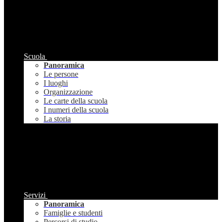
Scuola
Panoramica
Le persone
I luoghi
Organizzazione
Le carte della scuola
I numeri della scuola
La storia
Servizi
Panoramica
Famiglie e studenti
Percorsi di studio