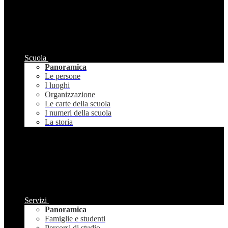
Scuola
Panoramica
Le persone
I luoghi
Organizzazione
Le carte della scuola
I numeri della scuola
La storia
Servizi
Panoramica
Famiglie e studenti
Percorsi di studio