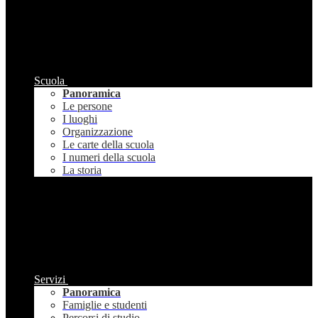
Scuola
Panoramica
Le persone
I luoghi
Organizzazione
Le carte della scuola
I numeri della scuola
La storia
Servizi
Panoramica
Famiglie e studenti
Percorsi di studio