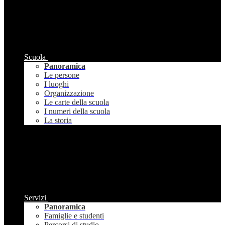
Scuola
Panoramica
Le persone
I luoghi
Organizzazione
Le carte della scuola
I numeri della scuola
La storia
Servizi
Panoramica
Famiglie e studenti
Percorsi di studio