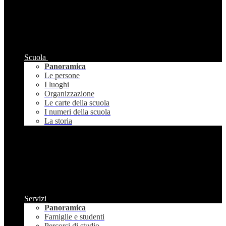
Scuola
Panoramica
Le persone
I luoghi
Organizzazione
Le carte della scuola
I numeri della scuola
La storia
Servizi
Panoramica
Famiglie e studenti
Percorsi di studio