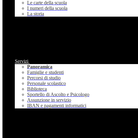
Le carte della scuola
I numeri della scuola
La storia
Servizi
Panoramica
Famiglie e studenti
Percorsi di studio
Personale scolastico
Biblioteca
Sportello di Ascolto e Psicologo
Assunzione in servizio
IBAN e pagamenti informatici