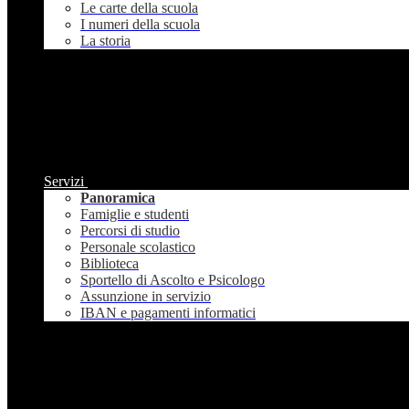
Le carte della scuola
I numeri della scuola
La storia
Servizi
Panoramica
Famiglie e studenti
Percorsi di studio
Personale scolastico
Biblioteca
Sportello di Ascolto e Psicologo
Assunzione in servizio
IBAN e pagamenti informatici