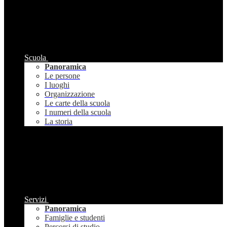
Scuola
Panoramica
Le persone
I luoghi
Organizzazione
Le carte della scuola
I numeri della scuola
La storia
Servizi
Panoramica
Famiglie e studenti
Percorsi di studio