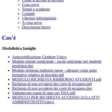
Come si accede al servizio
Cosa serve
Tempi e scadenze
Contatti
Ulteriori informazioni
A cosa serve
Descrizione breve
Cos'è
Modulistica famiglie
Autocertificazione Genitore Unico
Modulo entrate posticipate - uscite anticipate per studenti
pendolari.doc
Modulo richiesta rimborso spese - allegare copia patto
formativo relativo al tirocinio.pdf
MODULO RICHIESTA RIMBORSO STUDENTI.pdf
Richiesta di non avvalersi dei corsi di recupero.pdf
Richiesta di non avvalersi dei corsi di recupero.doc
Vademecum esami di stato per DSA.pdf
MODULO PER RICHIESTA ACCESSO AGLI ATTI
AMMINISTRATIVI.docx