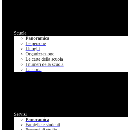
Scuola
Panoramica
Le persone
I luoghi
Organizzazione
Le carte della scuola
I numeri della scuola
La storia
Servizi
Panoramica
Famiglie e studenti
Percorsi di studio