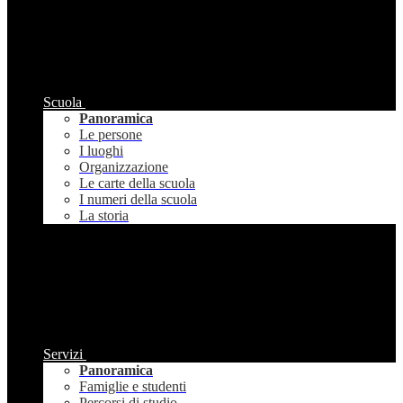
Scuola
Panoramica
Le persone
I luoghi
Organizzazione
Le carte della scuola
I numeri della scuola
La storia
Servizi
Panoramica
Famiglie e studenti
Percorsi di studio