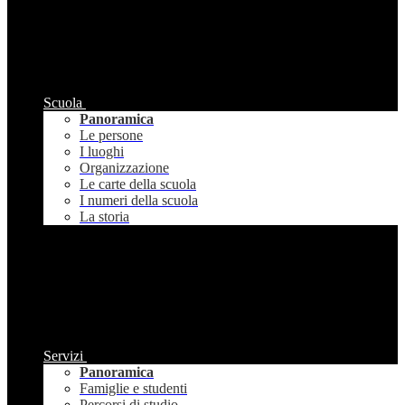
Scuola
Panoramica
Le persone
I luoghi
Organizzazione
Le carte della scuola
I numeri della scuola
La storia
Servizi
Panoramica
Famiglie e studenti
Percorsi di studio