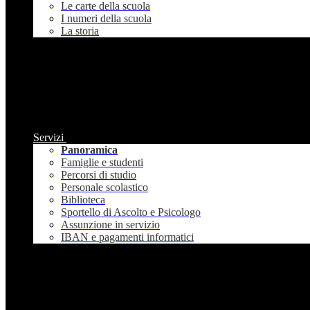
Le carte della scuola
I numeri della scuola
La storia
Servizi
Panoramica
Famiglie e studenti
Percorsi di studio
Personale scolastico
Biblioteca
Sportello di Ascolto e Psicologo
Assunzione in servizio
IBAN e pagamenti informatici