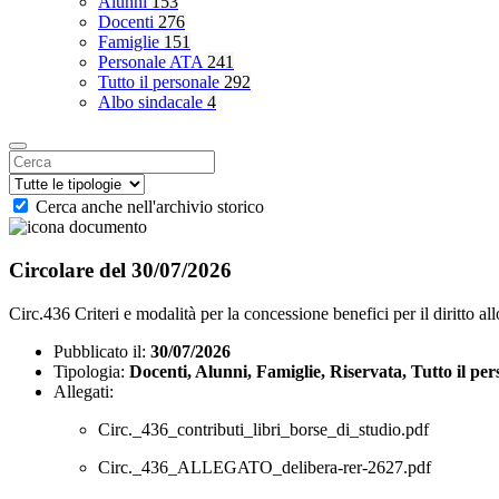
Alunni
153
Docenti
276
Famiglie
151
Personale ATA
241
Tutto il personale
292
Albo sindacale
4
Cerca anche nell'archivio storico
Circolare del 30/07/2026
Circ.436 Criteri e modalità per la concessione benefici per il diritto al
Pubblicato il:
30/07/2026
Tipologia:
Docenti, Alunni, Famiglie, Riservata, Tutto il per
Allegati:
Circ._436_contributi_libri_borse_di_studio.pdf
Circ._436_ALLEGATO_delibera-rer-2627.pdf