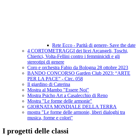
Rete Ecco - Parità di genere- Save the date
4 CORTOMETRAGGI dei licei Arcangeli, Toschi,
Chierici, Volta-Fellini contro i femminicidi e gli
stereotipi di genere
Coro e orchestra Fabio da Bologna 28 ottobre 2023
BANDO CONCORSO Garden Club 2023: “ARTE
PER LA PACE” - Circ. 058
Il giardino di Caterina
Mostra al Mambo "Essere Noi"
Mostra Psicho Art a Casalecchio di Reno
Mostra "Le forme delle armonie"
GIORNATA MONDIALE DELLA TERRA
mostra "Le forme delle armonie, liberi dialoghi tra
musica, forme e colori"
I progetti delle classi