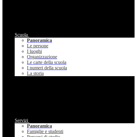
Scuola
Panoramica
Le persone
I luoghi
Organizzazione
Le carte della scuola
I numeri della scuola
La storia
Servizi
Panoramica
Famiglie e studenti
Percorsi di studio