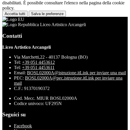
disabilitati. È possibile consultare l'elenco nella pagina della cookie
policy.
Accetta tutti
Salva le preferenze
Liceo Artistico Arcangeli
Contatti
Liceo Artistico Arcangeli
Via Marchetti,22 - 40137 Bologna (BO)
Tel:
+39 051 4453612
Tel:
+39 051 4453611
Email:
BOSL02000A@istruzione.it
Link per inviare una mail
PEC:
BOSL02000A@pec.istruzione.it
Link per inviare una
mail
C.F.: 91370190372
Cod. Mecc. MIUR BOSL02000A
Codice univoco: UF295N
Seguici su
Facebook