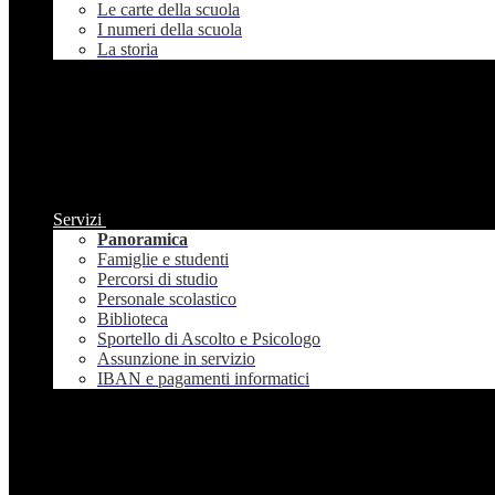
Le carte della scuola
I numeri della scuola
La storia
Servizi
Panoramica
Famiglie e studenti
Percorsi di studio
Personale scolastico
Biblioteca
Sportello di Ascolto e Psicologo
Assunzione in servizio
IBAN e pagamenti informatici