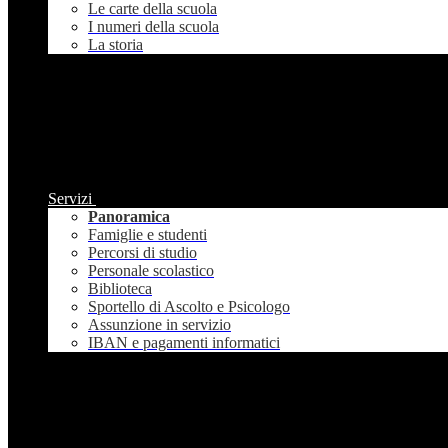
Le carte della scuola
I numeri della scuola
La storia
Servizi
Panoramica
Famiglie e studenti
Percorsi di studio
Personale scolastico
Biblioteca
Sportello di Ascolto e Psicologo
Assunzione in servizio
IBAN e pagamenti informatici