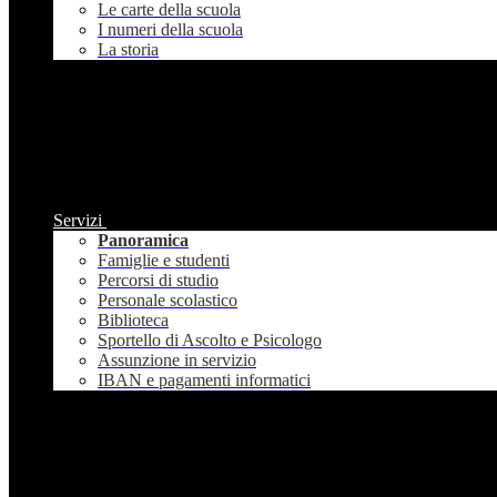
Le carte della scuola
I numeri della scuola
La storia
Servizi
Panoramica
Famiglie e studenti
Percorsi di studio
Personale scolastico
Biblioteca
Sportello di Ascolto e Psicologo
Assunzione in servizio
IBAN e pagamenti informatici