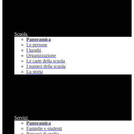
Scuola
Panoramica
Le persone
I luoghi
Organizzazione
Le carte della scuola
I numeri della scuola
La storia
Servizi
Panoramica
Famiglie e studenti
Percorsi di studio