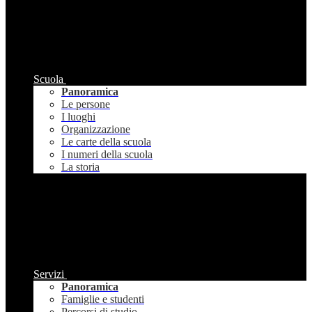
Scuola
Panoramica
Le persone
I luoghi
Organizzazione
Le carte della scuola
I numeri della scuola
La storia
Servizi
Panoramica
Famiglie e studenti
Percorsi di studio