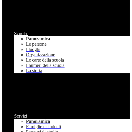
Scuola
Panoramica
Le persone
I luoghi
Organizzazione
Le carte della scuola
I numeri della scuola
La storia
Servizi
Panoramica
Famiglie e studenti
Percorsi di studio