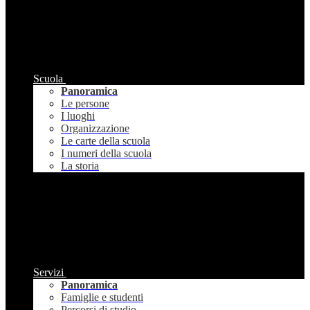
Scuola
Panoramica
Le persone
I luoghi
Organizzazione
Le carte della scuola
I numeri della scuola
La storia
Servizi
Panoramica
Famiglie e studenti
Percorsi di studio