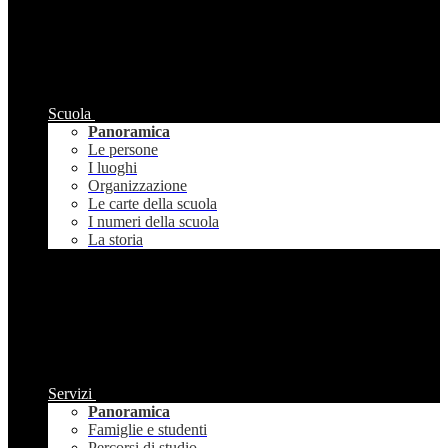
Scuola
Panoramica
Le persone
I luoghi
Organizzazione
Le carte della scuola
I numeri della scuola
La storia
Servizi
Panoramica
Famiglie e studenti
Percorsi di studio