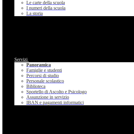
Le carte della scuola
I numeri della scuola
La storia
Servizi
Panoramica
Famiglie e studenti
Percorsi di studio
Personale scolastico
Biblioteca
Sportello di Ascolto e Psicologo
Assunzione in servizio
IBAN e pagamenti informatici