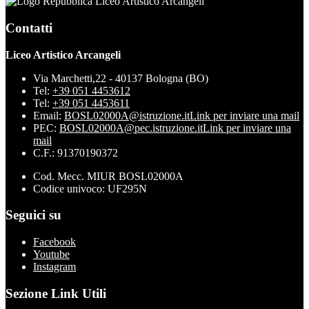
Liceo Artistico Arcangeli
Contatti
Liceo Artistico Arcangeli
Via Marchetti,22 - 40137 Bologna (BO)
Tel:
+39 051 4453612
Tel:
+39 051 4453611
Email:
BOSL02000A@istruzione.it
Link per inviare una mail
PEC:
BOSL02000A@pec.istruzione.it
Link per inviare una
mail
C.F.: 91370190372
Cod. Mecc. MIUR BOSL02000A
Codice univoco: UF295N
Seguici su
Facebook
Youtube
Instagram
Sezione Link Utili