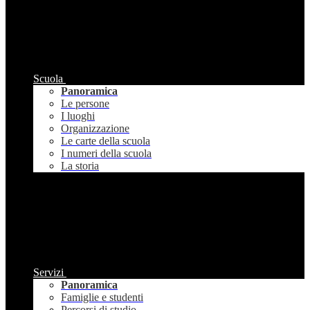
Scuola
Panoramica
Le persone
I luoghi
Organizzazione
Le carte della scuola
I numeri della scuola
La storia
Servizi
Panoramica
Famiglie e studenti
Percorsi di studio