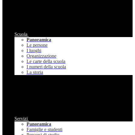
Scuola
Panoramica
Le persone
I luoghi
Organizzazione
Le carte della scuola
I numeri della scuola
La storia
Servizi
Panoramica
Famiglie e studenti
Percorsi di studio