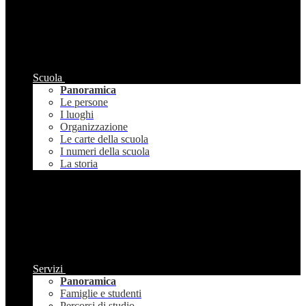
Scuola
Panoramica
Le persone
I luoghi
Organizzazione
Le carte della scuola
I numeri della scuola
La storia
Servizi
Panoramica
Famiglie e studenti
Percorsi di studio