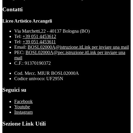
Contatti
Liceo Artistico Arcangeli
Via Marchetti,22 - 40137 Bologna (BO)
Tel:
+39 051 4453612
Tel:
+39 051 4453611
Email:
BOSL02000A@istruzione.it
Link per inviare una mail
PEC:
BOSL02000A@pec.istruzione.it
Link per inviare una
mail
C.F.: 91370190372
Cod. Mecc. MIUR BOSL02000A
Codice univoco: UF295N
Seguici su
Facebook
Youtube
Instagram
Sezione Link Utili