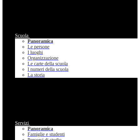
Scuola
Panoramica
Le persone
I luoghi
Organizzazione
Le carte della scuola
I numeri della scuola
La storia
Servizi
Panoramica
Famiglie e studenti
Percorsi di studio