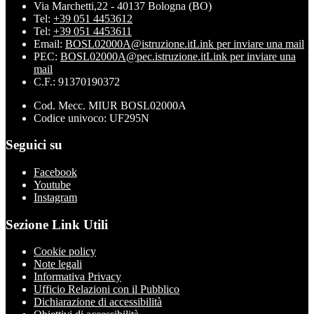
Via Marchetti,22 - 40137 Bologna (BO)
Tel:
+39 051 4453612
Tel:
+39 051 4453611
Email:
BOSL02000A@istruzione.it
Link per inviare una mail
PEC:
BOSL02000A@pec.istruzione.it
Link per inviare una
mail
C.F.: 91370190372
Cod. Mecc. MIUR BOSL02000A
Codice univoco: UF295N
Seguici su
Facebook
Youtube
Instagram
Sezione Link Utili
Cookie policy
Note legali
Informativa Privacy
Ufficio Relazioni con il Pubblico
Dichiarazione di accessibilità