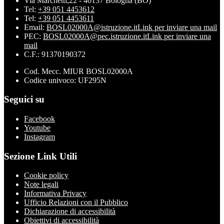
Via Marchetti,22 - 40137 Bologna (BO)
Tel:
+39 051 4453612
Tel:
+39 051 4453611
Email:
BOSL02000A@istruzione.it
Link per inviare una mail
PEC:
BOSL02000A@pec.istruzione.it
Link per inviare una
mail
C.F.: 91370190372
Cod. Mecc. MIUR BOSL02000A
Codice univoco: UF295N
Seguici su
Facebook
Youtube
Instagram
Sezione Link Utili
Cookie policy
Note legali
Informativa Privacy
Ufficio Relazioni con il Pubblico
Dichiarazione di accessibilità
Obiettivi di accessibilità