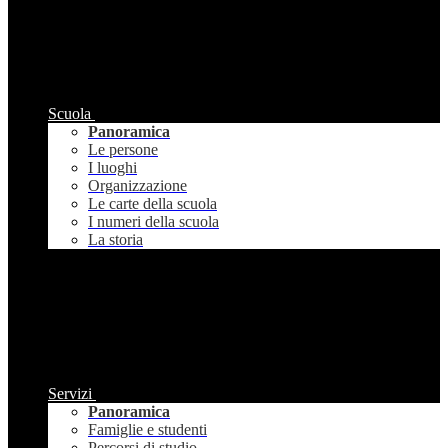
Scuola
Panoramica
Le persone
I luoghi
Organizzazione
Le carte della scuola
I numeri della scuola
La storia
Servizi
Panoramica
Famiglie e studenti
Percorsi di studio