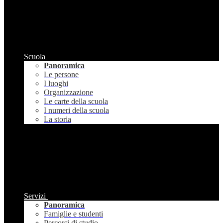
Scuola
Panoramica
Le persone
I luoghi
Organizzazione
Le carte della scuola
I numeri della scuola
La storia
Servizi
Panoramica
Famiglie e studenti
Percorsi di studio