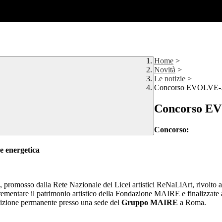
Home
>
Novità
>
Le notizie
>
Concorso EVOLVE-A
Concorso EV
Concorso:
ne energetica
mosso dalla Rete Nazionale dei Licei artistici ReNaLiArt, rivolto agli s
incrementare il patrimonio artistico della Fondazione MAIRE e finalizzat
sizione permanente presso una sede del
Gruppo MAIRE
a Roma.