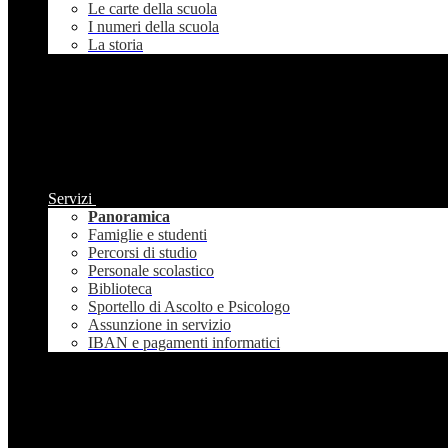
Le carte della scuola
I numeri della scuola
La storia
Servizi
Panoramica
Famiglie e studenti
Percorsi di studio
Personale scolastico
Biblioteca
Sportello di Ascolto e Psicologo
Assunzione in servizio
IBAN e pagamenti informatici